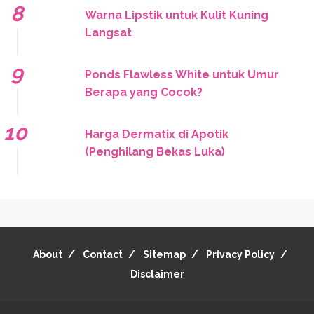
Warna Lipstik untuk Kulit Kuning
Langsat
Ponds Flawless White untuk Umur
Berapa yang Cocok?
Harga Dermatix di Apotik
(Penghilang Bekas Luka)
About
Contact
Sitemap
Privacy Policy
Disclaimer